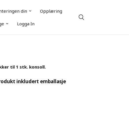
teringen din
Opplæring
ge
Logga In
ker til 1 stk. konsoll.
rodukt inkludert emballasje