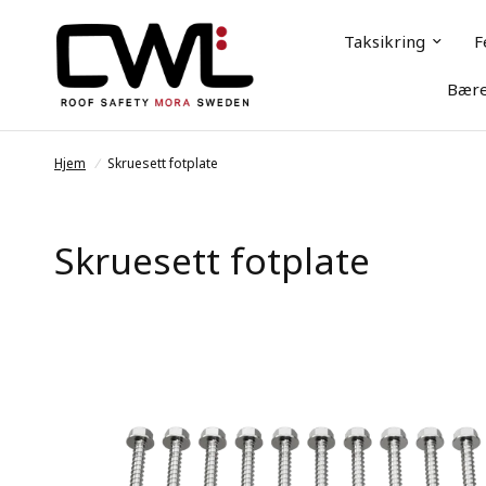
Taksikring
F
Bære
Hjem
/
Skruesett fotplate
Skruesett fotplate