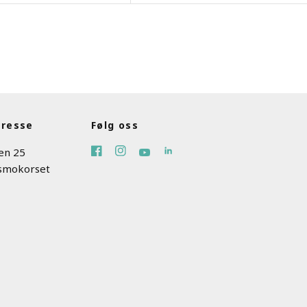
resse
Følg oss
ien 25
smokorset