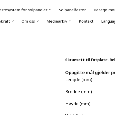
estesystem for solpaneler
Solpanelfester
Beregn mon
kraft
Om oss
Mediearkiv
Kontakt
Langua
Skruesett til fotplate. Rek
Oppgitte mål gjelder p
Lengde (mm)
Bredde (mm)
Høyde (mm)