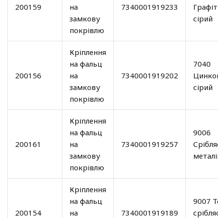
200159
на
7340001919233
Графіт
замкову
сірий
покрівлю
Кріплення
на фальц
7040
200156
на
7340001919202
Цинко
замкову
сірий
покрівлю
Кріплення
на фальц
9006
200161
на
7340001919257
Срібля
замкову
металі
покрівлю
Кріплення
на фальц
9007 Т
200154
на
7340001919189
срібля