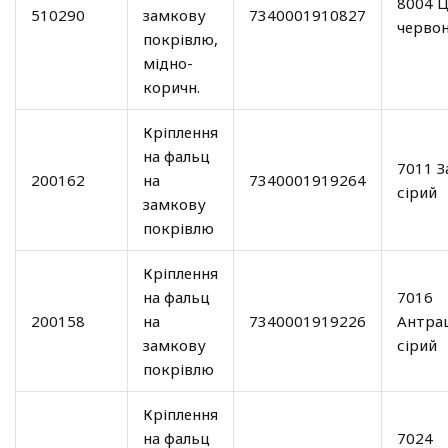
8004 Ц
510290
замкову
7340001910827
черво
покрівлю,
мідно-
коричн.
Кріплення
на фальц
7011 З
200162
на
7340001919264
сірий
замкову
покрівлю
Кріплення
на фальц
7016
200158
на
7340001919226
Антра
замкову
сірий
покрівлю
Кріплення
на фальц
7024