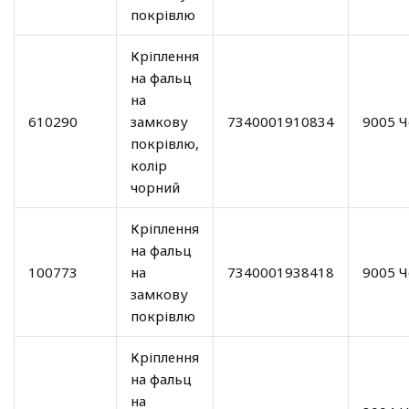
покрівлю
Кріплення
на фальц
на
610290
замкову
7340001910834
9005 
покрівлю,
колір
чорний
Кріплення
на фальц
100773
на
7340001938418
9005 
замкову
покрівлю
Кріплення
на фальц
на