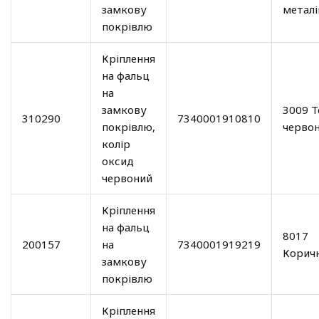
замкову
металі
покрівлю
Кріплення
на фальц
на
замкову
3009 Т
310290
7340001910810
покрівлю,
черво
колір
оксид
червоний
Кріплення
на фальц
8017
200157
на
7340001919219
Корич
замкову
покрівлю
Кріплення