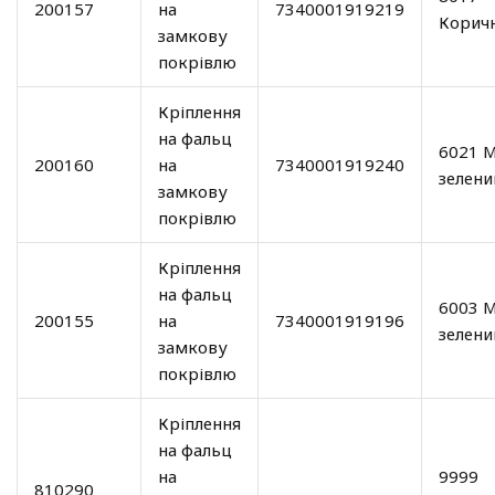
200157
на
7340001919219
Корич
замкову
покрівлю
Кріплення
на фальц
6021 М
200160
на
7340001919240
зелени
замкову
покрівлю
Кріплення
на фальц
6003 
200155
на
7340001919196
зелени
замкову
покрівлю
Кріплення
на фальц
на
9999
810290