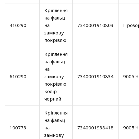
Кріплення
на фальц
410290
на
7340001910803
Прозо
замкову
покрівлю
Кріплення
на фальц
на
610290
замкову
7340001910834
9005 
покрівлю,
колір
чорний
Кріплення
на фальц
100773
на
7340001938418
9005 
замкову