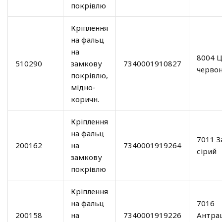
покрівлю
Кріплення
на фальц
на
8004 Ц
510290
замкову
7340001910827
черво
покрівлю,
мідно-
коричн.
Кріплення
на фальц
7011 З
200162
на
7340001919264
сірий
замкову
покрівлю
Кріплення
на фальц
7016
200158
на
7340001919226
Антра