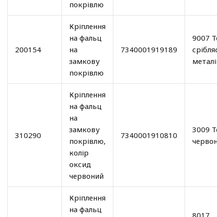
покрівлю
Кріплення
на фальц
9007 Т
200154
на
7340001919189
срібля
замкову
металі
покрівлю
Кріплення
на фальц
на
замкову
3009 Т
310290
7340001910810
покрівлю,
черво
колір
оксид
червоний
Кріплення
на фальц
8017