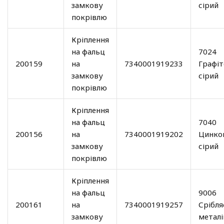
замкову
сірий
покрівлю
Кріплення
на фальц
7024
200159
на
7340001919233
Графіт
замкову
сірий
покрівлю
Кріплення
на фальц
7040
200156
на
7340001919202
Цинко
замкову
сірий
покрівлю
Кріплення
на фальц
9006
200161
на
7340001919257
Срібля
замкову
металі