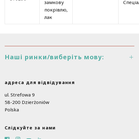
замкову
Спеціа
покрівлю,
лак
Наші ринки/виберіть мову:
адреса для відвідування
ul. Strefowa 9
58-200 Dzierżoniów
Polska
Слідкуйте за нами